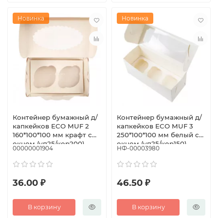
Новинка
Новинка
Контейнер бумажный д/
Контейнер бумажный д/
капкейков ECO MUF 2
капкейков ECO MUF 3
160*100*100 мм крафт с
250*100*100 мм белый с
окном (уп25/кор200)
окном (уп25/кор150)
00000001904
НФ-00003980
36.00 ₽
46.50 ₽
В корзину
В корзину