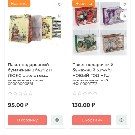
Новинка
Новинка
Пакет подарочный
Пакет подарочный
бумажный 31*42*12 НГ
бумажный 33*47*9
ЛЮКС с золотым
НОВЫЙ ГОД НГ
тиснением микс
горизонтальный
00000000861
НФ-00007712
рисунок в ассортименте
95.00 ₽
130.00 ₽
В корзину
В корзину