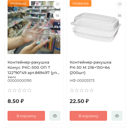
Новинка
Новинка
Контейнер-ракушка
Контейнер-ракушка
Комус РКС-500 ОП Т
РК-30 М 218×150×64
122*90*49 арт.869497 (уп
(200шт)
360)
00000000190
НФ-00005573
8.50 ₽
22.50 ₽
В корзину
В корзину