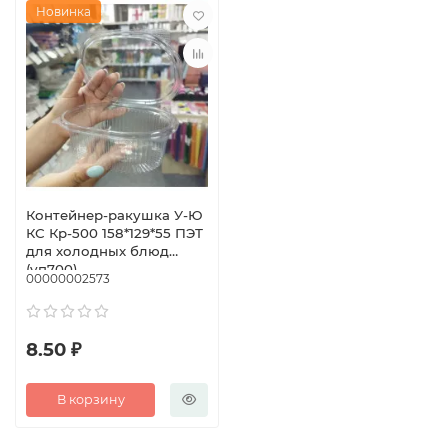
Новинка
Контейнер-ракушка У-Ю
КС Кр-500 158*129*55 ПЭТ
для холодных блюд
(уп700)
00000002573
8.50 ₽
В корзину