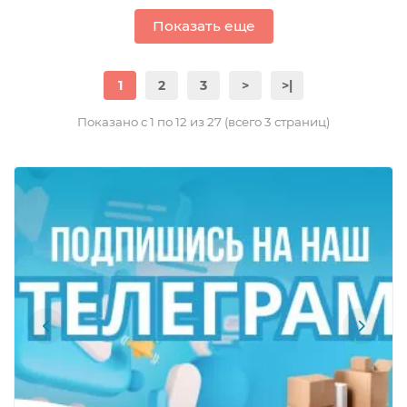
Показать еще
1
2
3
>
>|
Показано с 1 по 12 из 27 (всего 3 страниц)