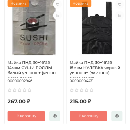
Новинка
Новинка
Майка ПНД 30+16*55
Майка ПНД 30+16*55
14мкм СУШИ РОЛЛЫ
15мкм НУЛЕВКА черный
белый уп 100шт (уп 1000)
уп 100шт (пак 1000)
Союз-пакет
Союз-Пакет
00000002946
00000004471
267.00 ₽
215.00 ₽
В корзину
В корзину