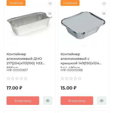
Новинка
Новинка
Контейнер
Контейнер
алюминиевый ДНО
алюминиевый с
217(204)x113(100) h53
крышкой 149(150)x124
865мл
h44 490мл
НФ-00000617
НФ-00000066
17.00 ₽
15.00 ₽
В корзину
В корзину