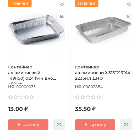
Новинка
Новинка
Контейнер
Контейнер
алюминиевый
алюминиевый 313*213*44
149(150)x124 h44 дно
2235мл ДНО
490мл
НФ-00000035
НФ-00002884
13.00 ₽
35.50 ₽
В корзину
В корзину