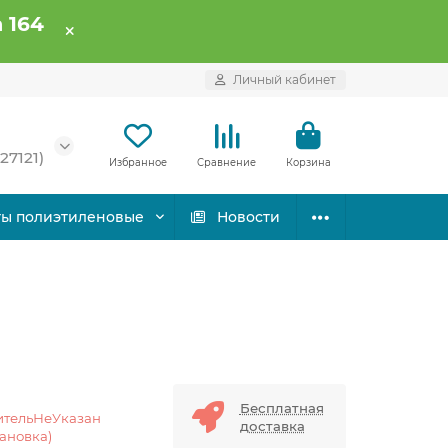
 164
Личный кабинет
27121)
Избранное
Сравнение
Корзина
ты полиэтиленовые
Новости
Бесплатная
ительНеУказан
доставка
тановка)