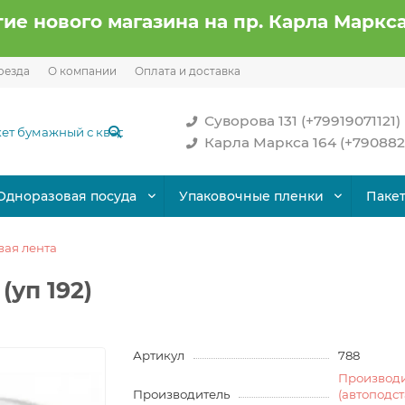
ие нового магазина на пр. Карла Маркса
оезда
О компании
Оплата и доставка
Суворова 131 (+79919071121)
Карла Маркса 164 (+790882
Одноразовая посуда
Упаковочные пленки
Паке
вая лента
(уп 192)
Артикул
788
Производ
Производитель
(автоподс