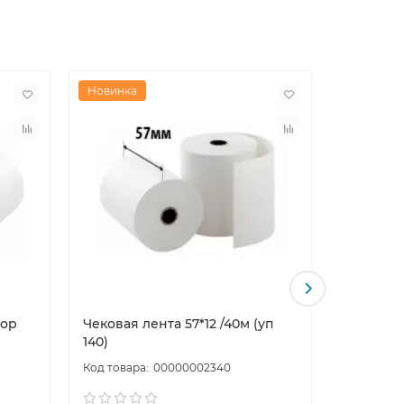
Новинка
Новинка
кор
Чековая лента 57*12 /40м (уп
Чековая 
140)
00000002340