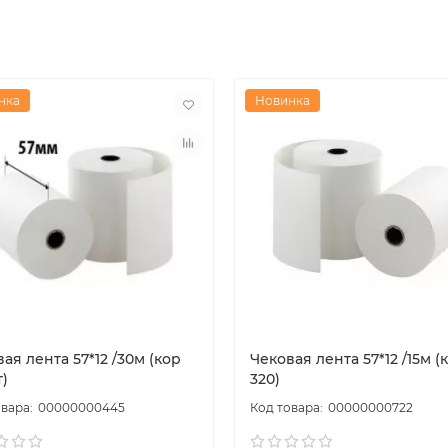
нка
Новинка
ы
ая лента 57*12 /30м (кор
Чековая лента 57*12 /15м (
)
320)
00000000445
00000000722