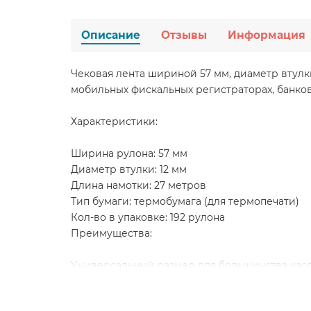
Описание
Отзывы
Информация
Чековая лента шириной 57 мм, диаметр втулки
мобильных фискальных регистраторах, банковс
Характеристики:
Ширина рулона: 57 мм
Диаметр втулки: 12 мм
Длина намотки: 27 метров
Тип бумаги: термобумага (для термопечати)
Кол-во в упаковке: 192 рулона
Преимущества:
Универсальный размер для большинства касс
Чёткая, яркая печать
Равномерная намотка, практически не пылит