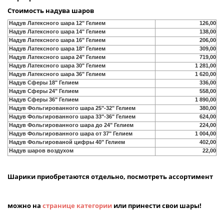
Стоимость надува шаров
Надув Латексного шара 12" Гелием
126,00
Надув Латексного шара 14" Гелием
138,00
Надув Латексного шара 16" Гелием
206,00
Надув Латексного шара 18" Гелием
309,00
Надув Латексного шара 24" Гелием
719,00
Надув Латексного шара 30" Гелием
1 281,00
Надув Латексного шара 36" Гелием
1 620,00
Надув Сферы 18" Гелием
336,00
Надув Сферы 24" Гелием
558,00
Надув Сферы 36" Гелием
1 890,00
Надув Фольгированного шара 25"-32" Гелием
380,00
Надув Фольгированного шара 33"-36" Гелием
624,00
Надув Фольгированного шара до 24" Гелием
224,00
Надув Фольгированного шара от 37" Гелием
1 004,00
Надув Фольгированой цифры 40" Гелием
402,00
Надув шаров воздухом
22,00
Шарики приобретаются отдельно, посмотреть ассортимент
можно на
странице категории
или принести свои шары!