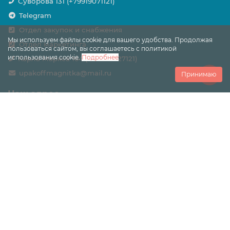
Суворова 131 (+79919071121)
Telegram
Отдел закупок и снабжения
Мы используем файлы cookie для вашего удобства. Продолжая
Отдел маркетинга
пользоваться сайтом, вы соглашаетесь с политикой
использования cookie.
Подробнее
Карла Маркса 164 (+79088227121)
upakoffmagnitka@mail.ru
Принимаю
Наш адрес
г. Магнитогорск пр. Карла Маркса 164 и ул. Суворова
131
Работаем с 9:00 до 18:00
ИП Воронин Алексей Валентинович
ИНН: 745303789469
ОГРНИП: 318745600063551