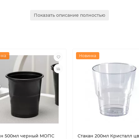
Показать описание полностью
е
для домашнего использования
нка
Новинка
ан 500мл черный МОПС
Стакан 200мл Кристалл цв