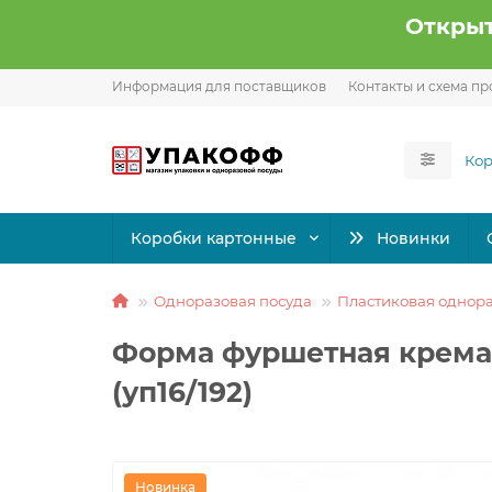
Открыт
Информация для поставщиков
Контакты и схема пр
Коробки картонные
Новинки
Одноразовая посуда
Пластиковая однора
Форма фуршетная крема
(уп16/192)
Новинка