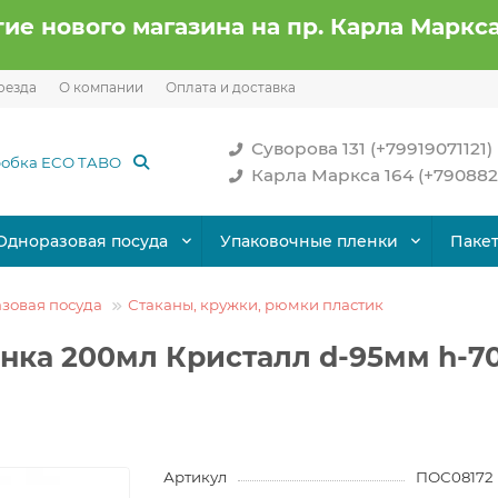
ие нового магазина на пр. Карла Маркса
оезда
О компании
Оплата и доставка
Суворова 131 (+79919071121)
Карла Маркса 164 (+790882
Одноразовая посуда
Упаковочные пленки
Паке
зовая посуда
Стаканы, кружки, рюмки пластик
нка 200мл Кристалл d-95мм h-7
Артикул
ПОС08172