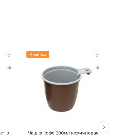
Новинка
Новинка
ет в
Чашка кофе 200мл коричневая
Крышка 