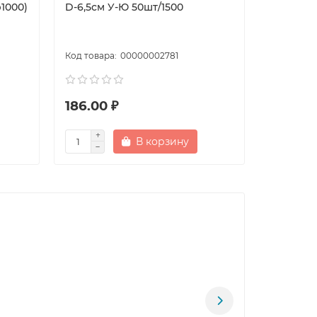
1000)
D-6,5см У-Ю 50шт/1500
CUP d-9
отверст
шт/20)
00000002781
186.00 ₽
5.00 ₽
В корзину