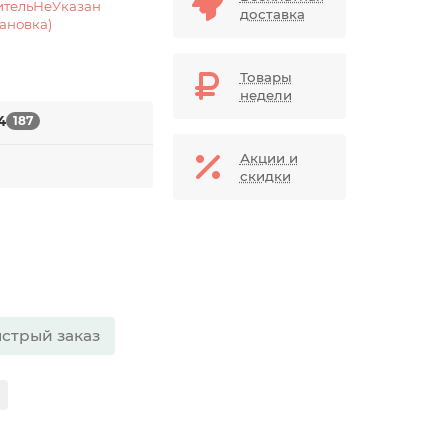
ительНеУказан
доставка
тановка)
Товары
недели
4
187
Акции и
скидки
стрый заказ