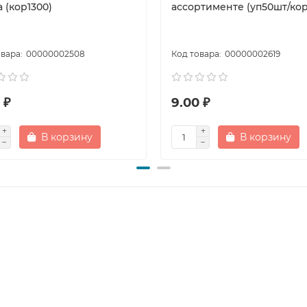
 (кор1300)
ассортименте (уп50шт/кор
00000002508
00000002619
 ₽
9.00 ₽
В корзину
В корзину