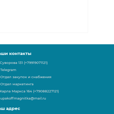
аши контакты
Суворова 131 (+79919071121)
Telegram
Отдел закупок и снабжения
Отдел маркетинга
Карла Маркса 164 (+79088227121)
upakoffmagnitka@mail.ru
аш адрес