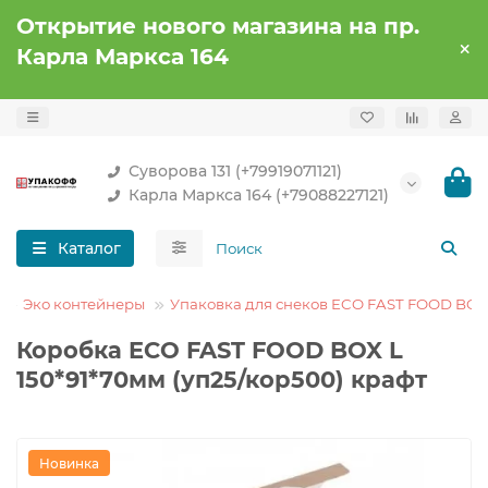
Открытие нового магазина на пр.
Карла Маркса 164
Суворова 131 (+79919071121)
Карла Маркса 164 (+79088227121)
Каталог
Эко контейнеры
Упаковка для снеков ECO FAST FOOD BOX
Коробка ECO FAST FOOD BOX L
150*91*70мм (уп25/кор500) крафт
Новинка