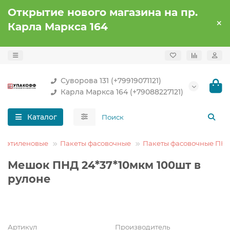
Открытие нового магазина на пр.
Карла Маркса 164
Суворова 131 (+79919071121)
Карла Маркса 164 (+79088227121)
Каталог
лиэтиленовые
Пакеты фасовочные
Пакеты фасовочные ПН
Мешок ПНД 24*37*10мкм 100шт в
рулоне
Артикул
Производитель