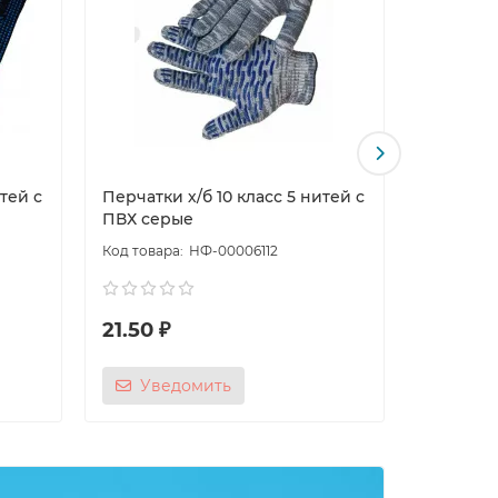
тей с
Перчатки х/б 10 класс 5 нитей с
Перчатки
ПВХ серые
ПВХ бел
НФ-00006112
21.50 ₽
20.50 
Уведомить