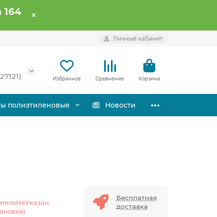
 164
Личный кабинет
27121)
Избранное
Сравнение
Корзина
ты полиэтиленовые
Новости
Бесплатная
ительНеУказан
доставка
тановка)