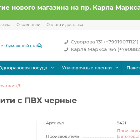
ие нового магазина на пр. Карла Маркса
оезда
О компании
Оплата и доставка
Суворова 131 (+79919071121)
Карла Маркса 164 (+790882
Одноразовая посуда
Упаковочные пленки
Паке
рчатки х/б
 нити с ПВХ черные
Артикул
9421
Производ
Производитель
(автоподс