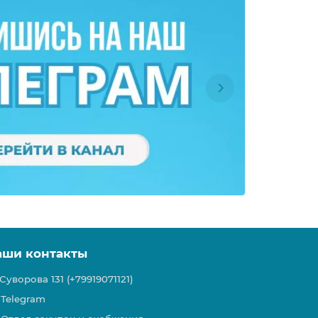
аши контакты
Суворова 131 (+79919071121)
Telegram