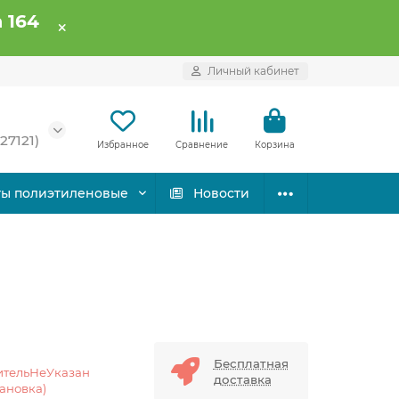
 164
Личный кабинет
27121)
Избранное
Сравнение
Корзина
ты полиэтиленовые
Новости
Бесплатная
ительНеУказан
доставка
тановка)