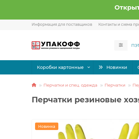
Открыт
Информация для поставщиков
Контакты и схема пр
Коробки картонные
Новинки
Перчатки и спец. одежда
Перчатки
Пе
Перчатки резиновые хозя
Новинка