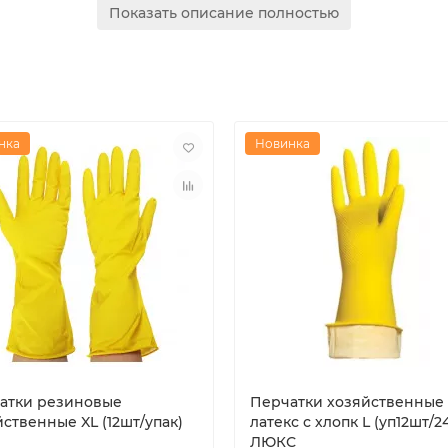
Показать описание полностью
рязи, влаги и механических повреждений
 напыления
нка
Новинка
овых компаниях
и, фото товара или информации о наличии перчаток других 
атки резиновые
Перчатки хозяйственные
ственные XL (12шт/упак)
латекс с хлопк L (уп12шт/2
ЛЮКС