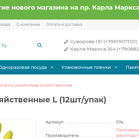
ие нового магазина на пр. Карла Маркса
оезда
О компании
Оплата и доставка
Суворова 131 (+79919071121)
Карла Маркса 164 (+790882
Одноразовая посуда
Упаковочные пленки
Паке
рчатки резиновые хозяйственные
йственные L (12шт/упак)
Артикул
574
Производ
Производитель
(автоподс