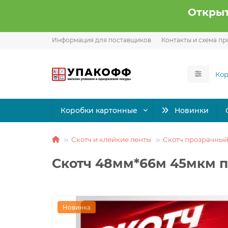
Открыт
Информация для поставщиков
Контакты и схема пр
Коробки картонные
Новинки
Скотч и клейкие ленты
Скотч прозрачны
Скотч 48мм*66м 45мкм п
Новинка