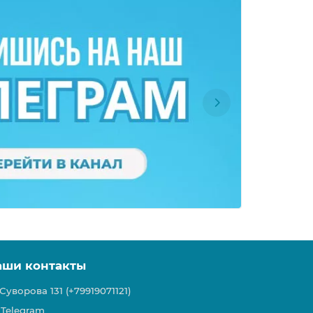
аши контакты
Суворова 131 (+79919071121)
Telegram