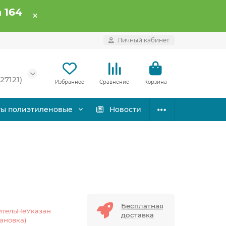
 164
Личный кабинет
27121)
Избранное
Сравнение
Корзина
ты полиэтиленовые
Новости
Бесплатная
ительНеУказан
доставка
тановка)