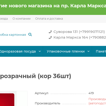
ие нового магазина на пр. Карла Маркса
оезда
О компании
Оплата и доставка
Суворова 131 (+79919071121)
Карла Маркса 164 (+790882
Одноразовая посуда
Упаковочные пленки
Паке
й
розрачный (кор 36шт)
Артикул
419
Производ
Производитель
(автоподс