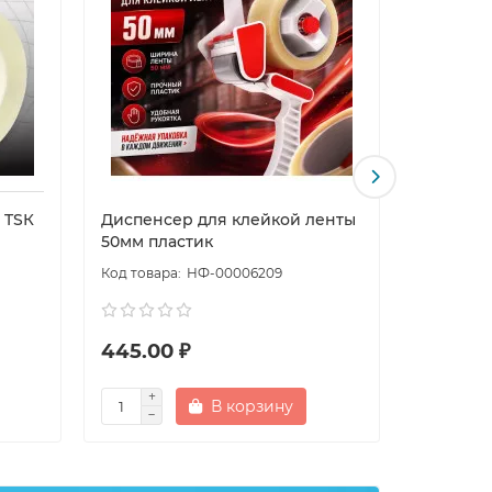
 TSК
Диспенсер для клейкой ленты
Скотч ка
50мм пластик
BRAUBE
НФ-00006209
445.00 ₽
25.00 
В корзину