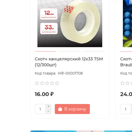
Скотч канцелярский 12х33 TSМ
Скот
(12/300шт)
Brau
НФ-00001708
16.00 ₽
24.0
В корзину