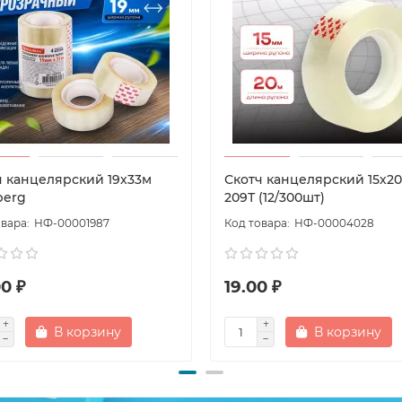
ч канцелярский 19х33м
Скотч канцелярский 15х20
berg
209Т (12/300шт)
НФ-00001987
НФ-00004028
0 ₽
19.00 ₽
В корзину
В корзину