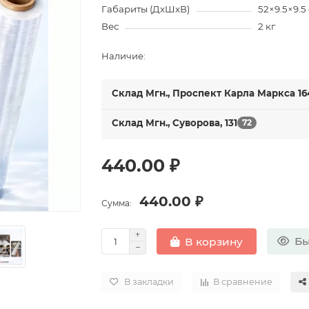
Габариты (ДхШхВ)
52×9.5×9.5
Вес
2 кг
Наличие:
Склад Мгн., Проспект Карла Маркса 16
Склад Мгн., Суворова, 131
72
440.00 ₽
440.00 ₽
Сумма:
Бы
В корзину
В закладки
В сравнение