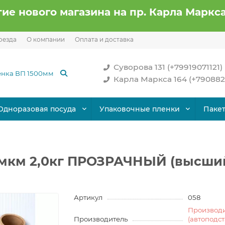
ие нового магазина на пр. Карла Маркса
оезда
О компании
Оплата и доставка
Суворова 131 (+79919071121)
Карла Маркса 164 (+790882
Одноразовая посуда
Упаковочные пленки
Паке
0мкм 2,0кг ПРОЗРАЧНЫЙ (высший
Артикул
058
Производ
Производитель
(автоподс