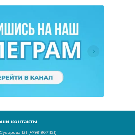
аши контакты
Суворова 131 (+79919071121)