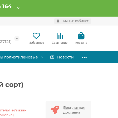
 164
Личный кабинет
27121)
Избранное
Сравнение
Корзина
ты полиэтиленовые
Новости
 сорт)
Бесплатная
ительНеУказан
доставка
тановка)