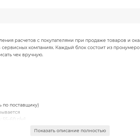
ления расчетов с покупателями при продаже товаров и ока
 в сервисных компаниях. Каждый блок состоит из пронумеро
исать чек вручную.
ь по поставщику)
трывается
 55–60 г/м²
карандашом)
Показать описание полностью