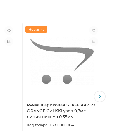
Новинка
Новинка
Ручка шариковая STAFF AA-927
Скобы дл
ORANGE СИНЯЯ узел 0,7мм
1000шт 
линия письма 0,35мм
НФ-00009134