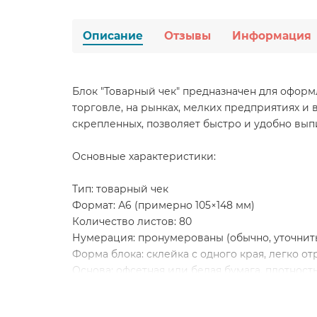
Описание
Отзывы
Информация
Блок "Товарный чек" предназначен для оформ
торговле, на рынках, мелких предприятиях и
скрепленных, позволяет быстро и удобно вып
Основные характеристики:
Тип: товарный чек
Формат: А6 (примерно 105×148 мм)
Количество листов: 80
Нумерация: пронумерованы (обычно, уточнит
Форма блока: склейка с одного края, легко о
Основа: офсетная или белая бумага, плотность:
Использование: ручное заполнение (ручкой, 
Упаковка: 1 блок — 80 чеков