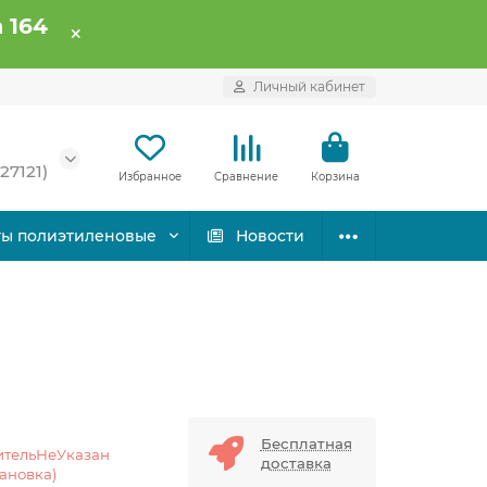
 164
Личный кабинет
27121)
Избранное
Сравнение
Корзина
ты полиэтиленовые
Новости
Бесплатная
ительНеУказан
доставка
тановка)