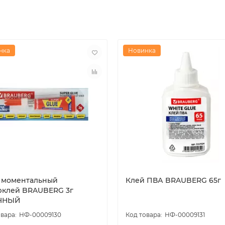
вильоны, сфера услуг, рынки, фудкорты
ется в карман, сумку)
нка
Новинка
даж
 ПО при небольшой торговле
 моментальный
Клей ПВА BRAUBERG 65г
рклей BRAUBERG 3г
ЧНЫЙ
НФ-00009130
НФ-00009131