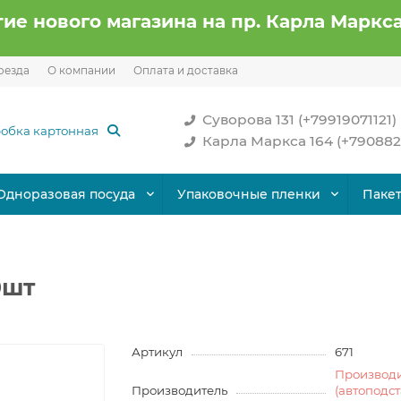
ие нового магазина на пр. Карла Маркса
оезда
О компании
Оплата и доставка
Суворова 131 (+79919071121)
Карла Маркса 164 (+790882
Одноразовая посуда
Упаковочные пленки
Паке
0шт
Артикул
671
Производ
Производитель
(автоподс