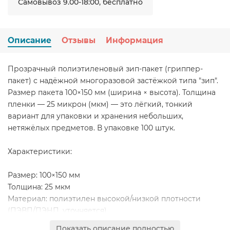
Самовывоз 9.00-18:00, бесплатно
Описание
Отзывы
Информация
Прозрачный полиэтиленовый зип-пакет (гриппер-
пакет) с надёжной многоразовой застёжкой типа "зип".
Размер пакета 100×150 мм (ширина × высота). Толщина
пленки — 25 микрон (мкм) — это лёгкий, тонкий
вариант для упаковки и хранения небольших,
нетяжёлых предметов. В упаковке 100 штук.
Характеристики:
Размер: 100×150 мм
Толщина: 25 мкм
Материал: полиэтилен высокой/низкой плотности
(ПЭВП/ПЭНП, уточняется)
Тип застёжки: гриппер (зип-лок), многократное
Показать описание полностью