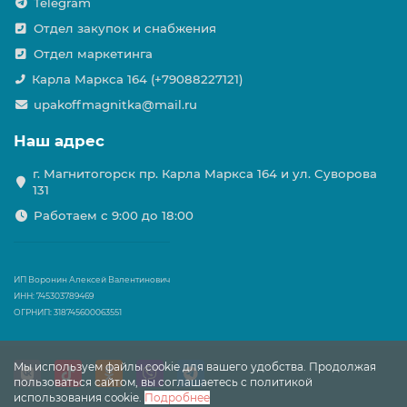
Telegram
Отдел закупок и снабжения
Отдел маркетинга
Карла Маркса 164 (+79088227121)
upakoffmagnitka@mail.ru
Наш адрес
г. Магнитогорск пр. Карла Маркса 164 и ул. Суворова
131
Работаем с 9:00 до 18:00
ИП Воронин Алексей Валентинович
ИНН: 745303789469
ОГРНИП: 318745600063551
Мы используем файлы cookie для вашего удобства. Продолжая
пользоваться сайтом, вы соглашаетесь с политикой
использования cookie.
Подробнее