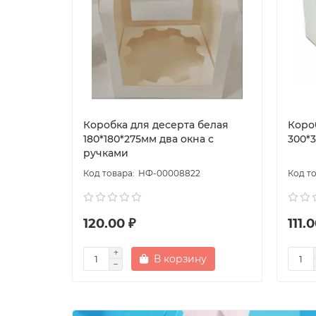
Коробка для десерта белая
Коро
180*180*275мм два окна с
300*
ручками
НФ-00008822
120.00 ₽
111.
В корзину