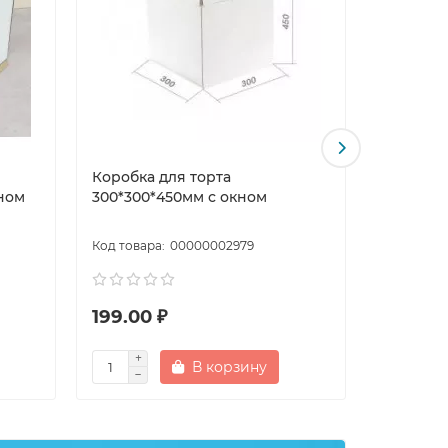
Коробка для торта
Коробка 
кном
300*300*450мм с окном
300*300
00000002979
199.00 ₽
138.00 
В корзину