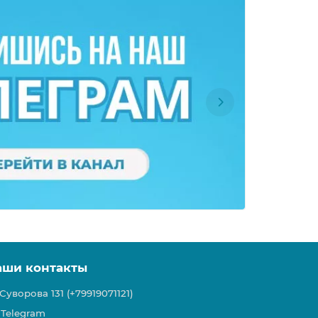
аши контакты
Суворова 131 (+79919071121)
Telegram