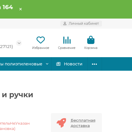
 164
Личный кабинет
27121)
Избранное
Сравнение
Корзина
ты полиэтиленовые
Новости
 и ручки
Бесплатная
ительНеУказан
доставка
тановка)