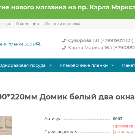
ие нового магазина на пр. Карла Маркса
оезда
О компании
Оплата и доставка
Суворова 131 (+79919071121)
Карла Маркса 164 (+790882
Одноразовая посуда
Упаковочные пленки
Паке
200*220мм Домик белый два окна
Артикул
6663
Производ
Производитель
(автоподс