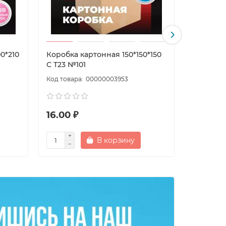
0*210
Коробка картонная 150*150*150
Коробка 
С Т23 №101
Т23С №13
00000003953
16.00 ₽
41.00 ₽
В корзину