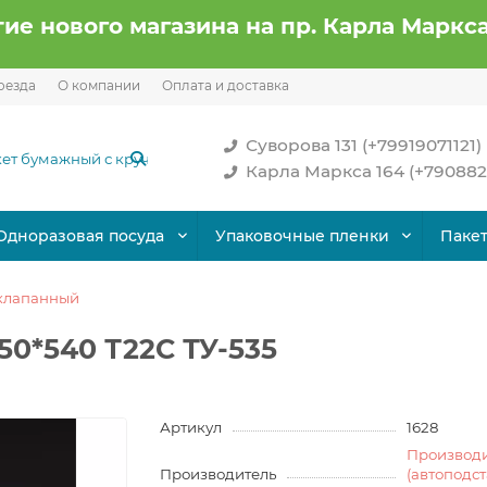
ие нового магазина на пр. Карла Маркса
оезда
О компании
Оплата и доставка
Суворова 131 (+79919071121)
Карла Маркса 164 (+790882
Одноразовая посуда
Упаковочные пленки
Паке
клапанный
50*540 Т22С ТУ-535
Артикул
1628
Производ
Производитель
(автоподс