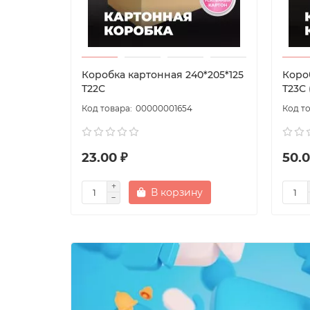
Коробка картонная 240*205*125
Коро
Т22С
Т23С 
00000001654
23.00 ₽
50.0
В корзину