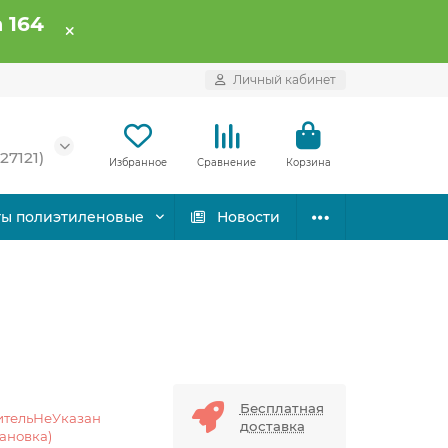
 164
Личный кабинет
27121)
Избранное
Сравнение
Корзина
ты полиэтиленовые
Новости
Бесплатная
ительНеУказан
доставка
тановка)