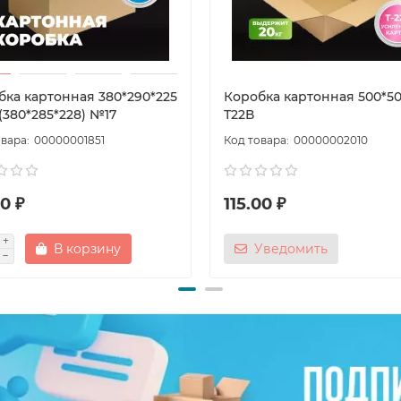
бка картонная 380*290*225
Коробка картонная 500*50
(380*285*228) №17
Т22В
00000001851
00000002010
0 ₽
115.00 ₽
В корзину
Уведомить