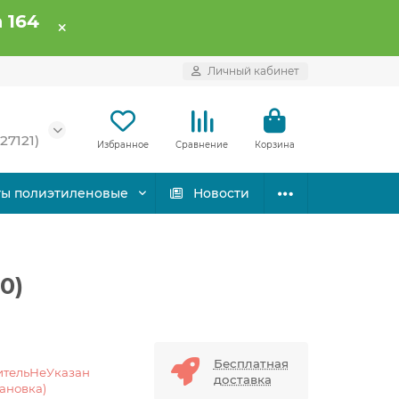
 164
Личный кабинет
27121)
Избранное
Сравнение
Корзина
ты полиэтиленовые
Новости
0)
Бесплатная
ительНеУказан
доставка
тановка)