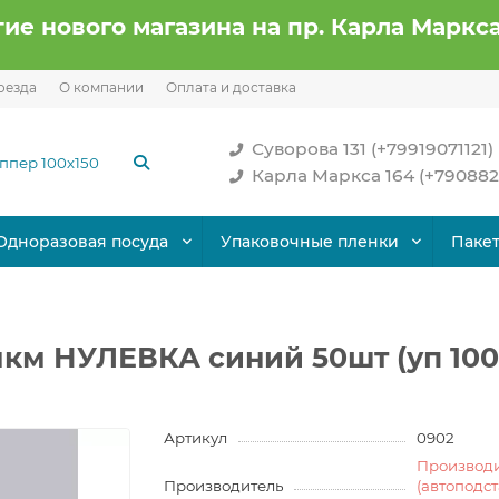
ие нового магазина на пр. Карла Маркса
оезда
О компании
Оплата и доставка
Суворова 131 (+79919071121)
Карла Маркса 164 (+790882
Одноразовая посуда
Упаковочные пленки
Паке
км НУЛЕВКА синий 50шт (уп 100
Артикул
0902
Производ
Производитель
(автоподс