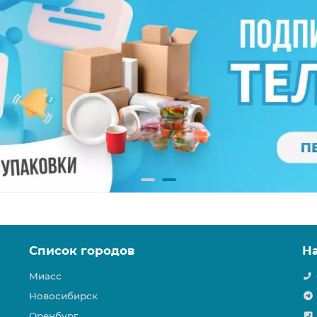
Список городов
Н
Миасс
Новосибирск
Оренбург