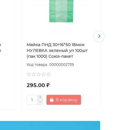
м
Майка ПНД 30+16*50 18мкм
Майка П
е
НУЛЕВКА зеленый уп 100шт
НУЛЕВКА
(пак 1000) Союз-пакет
(пак 100
00000002739
295.00 ₽
309.00
В корзину