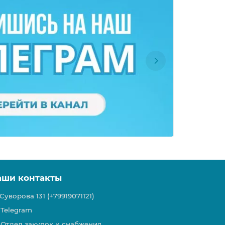
аши контакты
Суворова 131 (+79919071121)
Telegram
Отдел закупок и снабжения