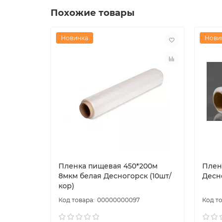
Удобна в использовании как вручную, так и 
Похожие товары
Применение:
Используется для упаковки мяса, рыбы, сыро
Новинка
Нови
транспортировке.
Пленка пищевая 450*200м
Плен
8мкм белая Десногорск (10шт/
Десно
кор)
00000000097