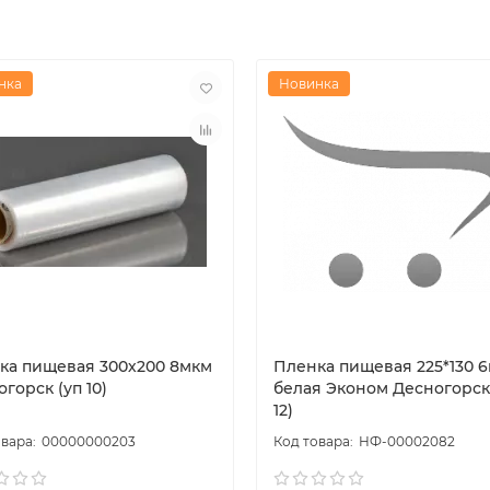
с держателями/диспенсерами
в, овощей, фруктов, полуфабрикатов, а также готовых блюд
нка
Новинка
ка пищевая 300х200 8мкм
Пленка пищевая 225*130 
горск (уп 10)
белая Эконом Десногорск
12)
00000000203
НФ-00002082