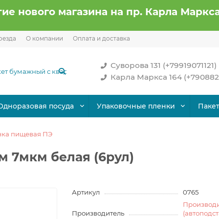
ие нового магазина на пр. Карла Маркса
оезда
О компании
Оплата и доставка
Суворова 131 (+79919071121)
Карла Маркса 164 (+790882
Одноразовая посуда
Упаковочные пленки
Паке
ка пищевая ПЭ
м 7мкм белая (6рул)
Артикул
0765
Производ
Производитель
(автоподс