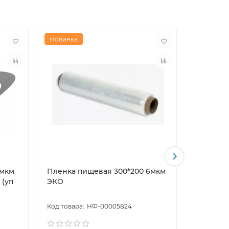
 при хранении в холодильнике или при
Новинка
Новинка
6мкм
Пленка пищевая 300*200 6мкм
Пленка 
 (уп
ЭКО
белая Де
НФ-00005824