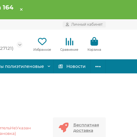
 164
Личный кабинет
27121)
Избранное
Сравнение
Корзина
ты полиэтиленовые
Новости
Бесплатная
ительНеУказан
доставка
тановка)